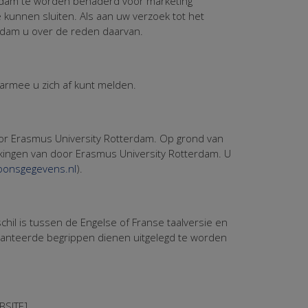
erdam te worden benaderd voor marketing
unnen sluiten. Als aan uw verzoek tot het
erdam u over de reden daarvan.
aarmee u zich af kunt melden.
oor Erasmus University Rotterdam. Op grond van
rkingen van door Erasmus University Rotterdam. U
oonsgegevens.nl
).
schil is tussen de Engelse of Franse taalversie en
ehanteerde begrippen dienen uitgelegd te worden
SITE].