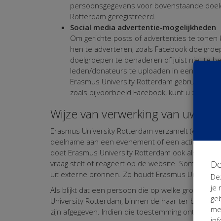
persoonsgegevens voor bovenstaande doelei
Rotterdam geregistreerd.
Social media advertentie-mogelijkheden
Om gerichte posts of advertenties te tonen
hen te adverteren, zoals Facebook doelgroe
doelgroepen te benaderen of juist niet te
leden/donateurs te uploaden in een adverti
Erasmus University Rotterdam gebruikt de Face
zoals bijvoorbeeld Facebook, kunt u zich af
Wijze van verwerking van uw Pe
Erasmus University Rotterdam verzamelt (en verwe
deelname aan een evenement of een actie start, 
doet Erasmus University Rotterdam ook als u zich r
De
vraag stelt of reageert op de website. Soms wor
uit externe bronnen. Zo houdt Erasmus Universit
De
je
Als blijkt dat een persoon die op welke grond ook
ge
University Rotterdam, binnen de haar ter beschik
me
zijn afgegeven. Indien die toestemming ontbreekt
inf