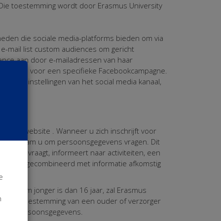
Die toestemming wordt door Erasmus University
heden die sociale media-platforms bieden om via
e-mail list custom audiences om gericht
ence aan door e-mailadressen van haar
itgesloten voor een specifieke Facebookcampagne.
privacy instellingen van het social media kanaal,
deze website . Wanneer u zich inschrijft voor
y Rotterdam u om persoonsgegevens vragen. Dit
atie opvraagt, informeert naar activiteiten, een
eerd of gecombineerd met informatie afkomstig
e
otterdam jonger is dan 16 jaar, zal Erasmus
n
ens met toestemming van een ouder of verzorger
van de persoonsgegevens.