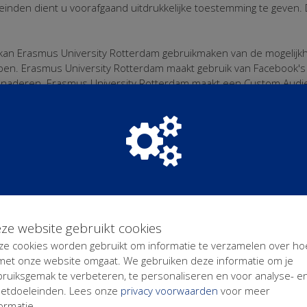
nden dient u voorafgaand uitdrukkelijke toestemming te geven. 
 kan Erasmus University Rotterdam gebruikmaken van de mogelijk
pen. Erasmus University Rotterdam maakt gebruik van Facebook's 
 benaderen. Erasmus University Rotterdam maakt een Custom Audi
sing-tool. Deze groep kan vervolgens worden gekoppeld aan of u
book-pixel om de effectiviteit van advertenties te meten. Via de 
melden voor advertenties of uw voorkeuren wijzigen.
rsoonsgegevens
rkt daarmee) persoonsgegevens via verschillende formulieren op 
sponsort, donateur wordt of een gift doet kan Erasmus Universit
egistreert voor het ontvangen van een (e-mail) nieuwsbrief, inform
ze website gebruikt cookies
den persoonsgegevens door Erasmus University Rotterdam gevalid
y Rotterdam haar database up-to-date.
ze cookies worden gebruikt om informatie te verzamelen over ho
 met onze website omgaat. We gebruiken deze informatie om je
 persoonsgegevens achterlaat op de website Erasmus University R
bruiksgemak te verbeteren, te personaliseren en voor analyse- e
king staande technische mogelijkheden, verifiëren of deze gegev
etdoeleinden. Lees onze
privacy voorwaarden
voor meer
, zal Erasmus University Rotterdam niet overgaan tot verwerking 
ormatie.