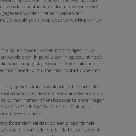
n van de actiestarter, deelnemer respectievelijk
w gegevens worden niet aan derden ter
m. De bepalingen zijn op deze verwerking van uw
altijd en zonder kosten inzicht krijgen in uw
 verwijderen. In geval u een inlogaccount heeft
n die worden opgeslagen voor het gebruik van deze
ogaccount heeft, kunt u met ons contact opnemen
u die gegevens kunt downloaden), bijvoorbeeld
e informatie over de dienstverlening die Erasmus
mee te kunnen nemen of om bezwaar te maken tegen
ADRES CONTACTPERSOON WEBSITE]. Ook als u
genoemde e-mailadres.
rsity Rotterdam zal daar op een proportionele
gegevens. Bijvoorbeeld, omdat de Belastingdienst