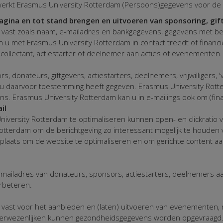
werkt Erasmus University Rotterdam (Persoons)gegevens voor de
gina en tot stand brengen en uitvoeren van sponsoring, gif
 vast zoals naam, e-mailadres en bankgegevens, gegevens met bet
en u met Erasmus University Rotterdam in contact treedt of financi
 collectant, actiestarter of deelnemer aan acties of evenementen.
 donateurs, giftgevers, actiestarters, deelnemers, vrijwilligers
ien u daarvoor toestemming heeft gegeven. Erasmus University Rott
. Erasmus University Rotterdam kan u in e-mailings ook om (fina
il
iversity Rotterdam te optimaliseren kunnen open- en clickratio 
 Rotterdam om de berichtgeving zo interessant mogelijk te houde
plaats om de website te optimaliseren en om gerichte content aa
emailadres van donateurs, sponsors, actiestarters, deelnemers a
rbeteren.
vast voor het aanbieden en (laten) uitvoeren van evenementen, r
erwezenlijken kunnen gezondheidsgegevens worden opgevraagd. 