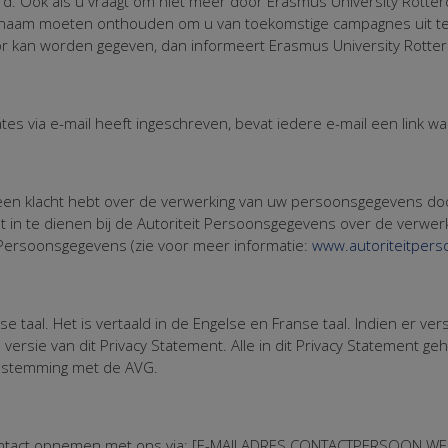
d. Ook als u vraagt om niet meer door Erasmus University Rott
 naam moeten onthouden om u van toekomstige campagnes uit te k
oor kan worden gegeven, dan informeert Erasmus University Rott
ates via e-mail heeft ingeschreven, bevat iedere e-mail een link w
u een klacht hebt over de verwerking van uw persoonsgegevens d
ht in te dienen bij de Autoriteit Persoonsgegevens over de verwe
 Persoonsgegevens (zie voor meer informatie:
www.autoriteitpers
e taal. Het is vertaald in de Engelse en Franse taal. Indien er ver
ersie van dit Privacy Statement. Alle in dit Privacy Statement g
enstemming met de AVG.
contact opnemen met ons via: [E-MAILADRES CONTACTPERSOON WEB