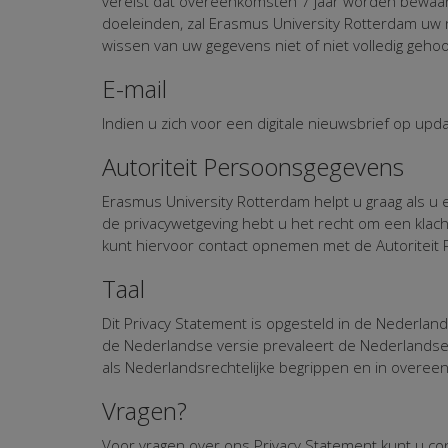
vereist dat overeenkomsten 7 jaar worden bewaar
doeleinden, zal Erasmus University Rotterdam uw
wissen van uw gegevens niet of niet volledig geh
E-mail
Indien u zich voor een digitale nieuwsbrief op upd
Autoriteit Persoonsgegevens
Erasmus University Rotterdam helpt u graag als 
de privacywetgeving hebt u het recht om een klac
kunt hiervoor contact opnemen met de Autoriteit
Taal
Dit Privacy Statement is opgesteld in de Nederlands
de Nederlandse versie prevaleert de Nederlandse v
als Nederlandsrechtelijke begrippen en in overe
Vragen?
Voor vragen over ons Privacy Statement kunt u 