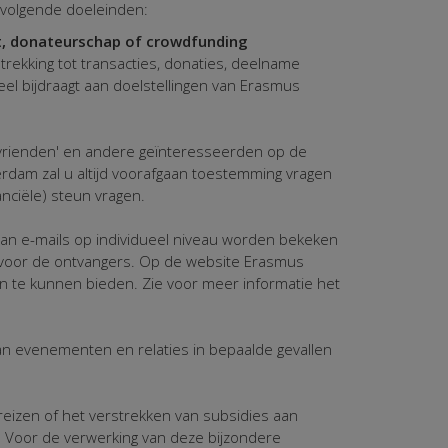
 volgende doeleinden:
t, donateurschap of crowdfunding
rekking tot transacties, donaties, deelname
eel bijdraagt aan doelstellingen van Erasmus
, 'vrienden' en andere geïnteresseerden op de
erdam zal u altijd voorafgaan toestemming vragen
nciële) steun vragen.
van e-mails op individueel niveau worden bekeken
n voor de ontvangers. Op de website Erasmus
n te kunnen bieden. Zie voor meer informatie het
an evenementen en relaties in bepaalde gevallen
eizen of het verstrekken van subsidies aan
Voor de verwerking van deze bijzondere